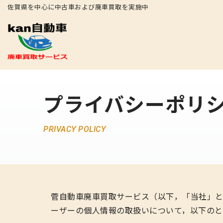
佐賀県を中心に中古車および廃車買取を実施中
コ
ン
テ
ン
ツ
プライバシーポリ
へ
ス
キ
PRIVACY POLICY
ッ
プ
菅自動車廃車買取サービス（以下，「当社」と
ーザーの個人情報の取扱いについて，以下のと